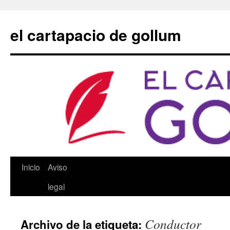
Saltar
al
el cartapacio de gollum
contenido
Inicio
Aviso
legal
Conductor
Archivo de la etiqueta: