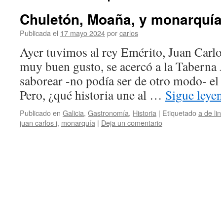
Chuletón, Moaña, y monarquí
Publicada el
17 mayo 2024
por
carlos
Ayer tuvimos al rey Emérito, Juan Carl
muy buen gusto, se acercó a la Taberna
saborear -no podía ser de otro modo- e
Pero, ¿qué historia une al …
Sigue ley
Publicado en
Galicia
,
Gastronomía
,
Historia
|
Etiquetado
a de li
juan carlos i
,
monarquía
|
Deja un comentario