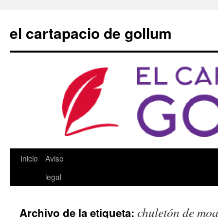
Saltar
al
el cartapacio de gollum
contenido
Inicio
Aviso
legal
chuletón de mo
Archivo de la etiqueta: