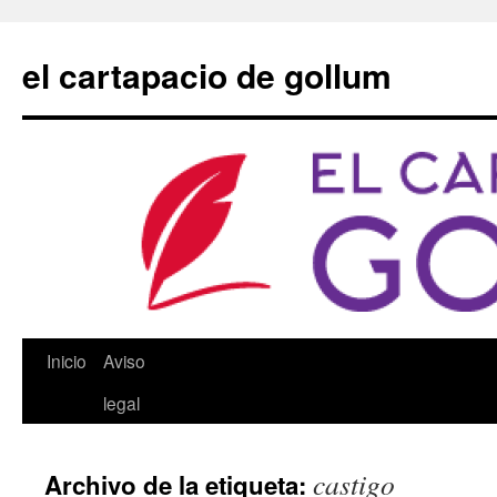
Saltar
al
el cartapacio de gollum
contenido
Inicio
Aviso
legal
castigo
Archivo de la etiqueta: