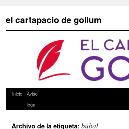
Saltar
al
el cartapacio de gollum
contenido
Inicio
Aviso
legal
búbal
Archivo de la etiqueta: