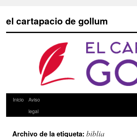
Saltar
al
el cartapacio de gollum
contenido
Inicio
Aviso
legal
biblia
Archivo de la etiqueta: