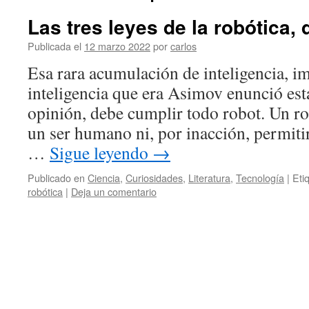
Las tres leyes de la robótica,
Publicada el
12 marzo 2022
por
carlos
Esa rara acumulación de inteligencia, i
inteligencia que era Asimov enunció esta
opinión, debe cumplir todo robot. Un r
un ser humano ni, por inacción, permit
…
Sigue leyendo
→
Publicado en
Ciencia
,
Curiosidades
,
Literatura
,
Tecnología
|
Eti
robótica
|
Deja un comentario