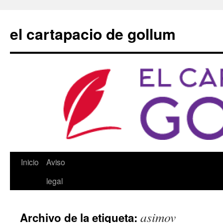
Saltar
al
el cartapacio de gollum
contenido
Inicio
Aviso
legal
asimov
Archivo de la etiqueta: