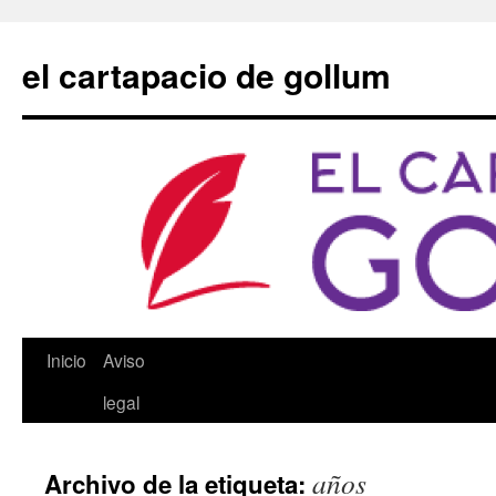
Saltar
al
el cartapacio de gollum
contenido
Inicio
Aviso
legal
años
Archivo de la etiqueta: