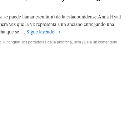
i se puede llamar escultura) de la estadounidense Anna Hyatt
era vez que la vi: representa a un anciano entregando una
orcha que se …
Sigue leyendo
→
t Huntington
,
los portadores de la antorcha
,
ucm
|
Deja un comentario