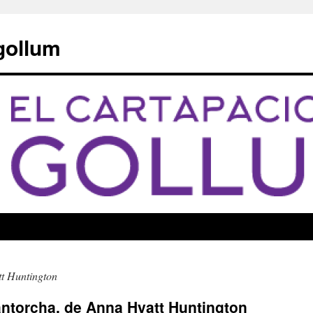
 gollum
t Huntington
antorcha, de Anna Hyatt Huntington