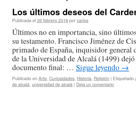
Los últimos deseos del Carde
Publicada el
26 febrero 2018
por
carlos
Últimos no en importancia, sino últimos
su testamento. Francisco Jiménez de Cis
primado de España, inquisidor general d
de la Universidad de Alcalá (1499) dejó 
documento final: …
Sigue leyendo
→
Publicado en
Arte
,
Curiosidades
,
Historia
,
Religión
|
Etiquetado
de alcalá
,
universidad de alcalá
|
Deja un comentario