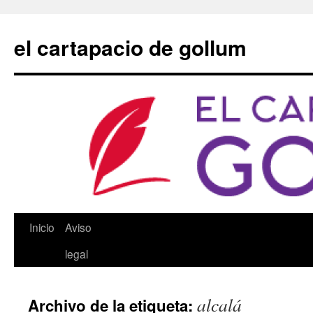
Saltar
al
el cartapacio de gollum
contenido
Inicio
Aviso
legal
alcalá
Archivo de la etiqueta: