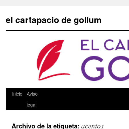
Saltar
al
el cartapacio de gollum
contenido
Inicio
Aviso
legal
acentos
Archivo de la etiqueta: