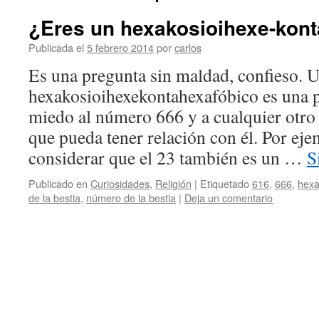
¿Eres un hexakosioihexe-kon
Publicada el
5 febrero 2014
por
carlos
Es una pregunta sin maldad, confieso. 
hexakosioihexekontahexafóbico es una p
miedo al número 666 y a cualquier otr
que pueda tener relación con él. Por ej
considerar que el 23 también es un …
S
Publicado en
Curiosidades
,
Religión
|
Etiquetado
616
,
666
,
hexa
de la bestia
,
número de la bestia
|
Deja un comentario