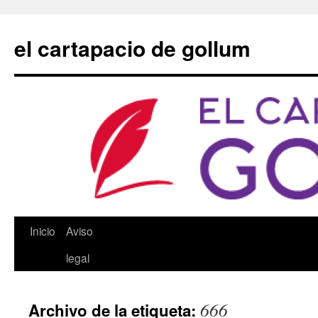
Saltar
al
el cartapacio de gollum
contenido
Inicio
Aviso
legal
666
Archivo de la etiqueta: