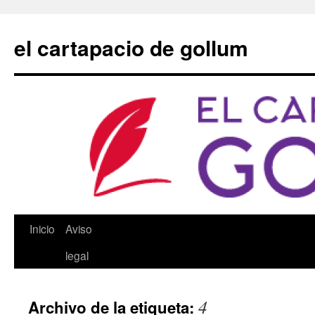
Saltar
al
el cartapacio de gollum
contenido
Inicio
Aviso
legal
4
Archivo de la etiqueta: