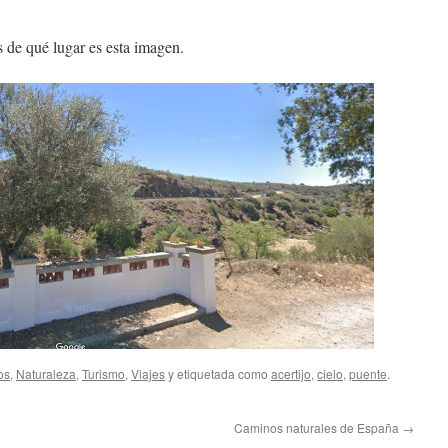
is de qué lugar es esta imagen.
os
,
Naturaleza
,
Turismo
,
Viajes
y etiquetada como
acertijo
,
cielo
,
puente
.
Caminos naturales de España
→