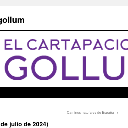
 gollum
Caminos naturales de España
→
 de julio de 2024)