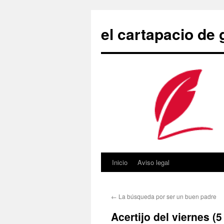
Saltar
al
el cartapacio de
contenido
Inicio
Aviso legal
←
La búsqueda por ser un buen padre
Acertijo del viernes (5