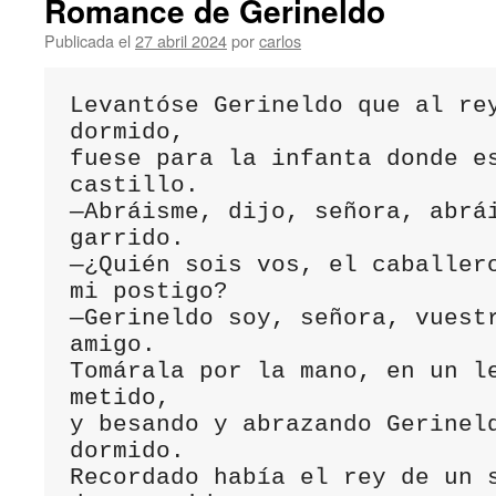
Romance de Gerineldo
Publicada el
27 abril 2024
por
carlos
Levantóse Gerineldo que al rey
dormido,

fuese para la infanta donde es
castillo.

—Abráisme, dijo, señora, abrái
garrido.

—¿Quién sois vos, el caballero
mi postigo?

—Gerineldo soy, señora, vuestr
amigo.

Tomárala por la mano, en un le
metido,

y besando y abrazando Gerineld
dormido.

Recordado había el rey de un s