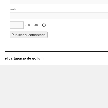
Web
×
8
=
48
el cartapacio de gollum