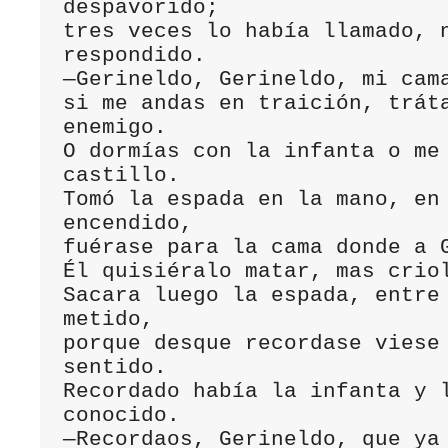
despavorido;

tres veces lo había llamado, n
respondido.

—Gerineldo, Gerineldo, mi cama
si me andas en traición, tráta
enemigo.

O dormías con la infanta o me 
castillo.

Tomó la espada en la mano, en 
encendido,

fuérase para la cama donde a G
Él quisiéralo matar, mas criol
Sacara luego la espada, entre 
metido,

porque desque recordase viese 
sentido.

Recordado había la infanta y l
conocido.

—Recordaos, Gerineldo, que ya 