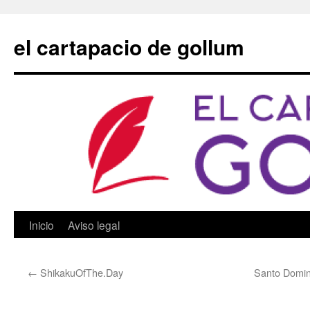
Saltar
al
el cartapacio de gollum
contenido
Inicio
Aviso legal
←
ShikakuOfThe.Day
Santo Domin