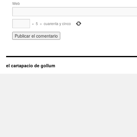
Web
×
5
=
cuarenta y cinco
el cartapacio de gollum