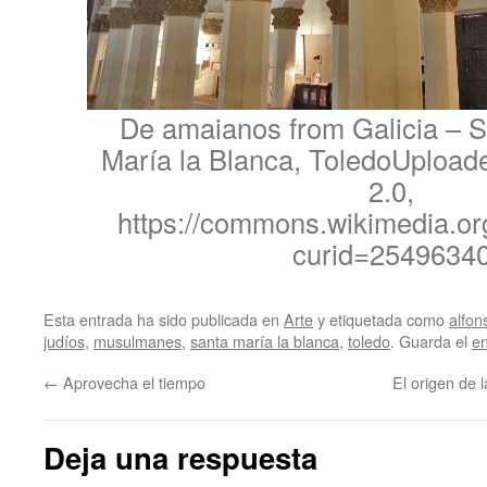
De amaianos from Galicia – 
María la Blanca, ToledoUpload
2.0,
https://commons.wikimedia.or
curid=2549634
Esta entrada ha sido publicada en
Arte
y etiquetada como
alfon
judíos
,
musulmanes
,
santa maría la blanca
,
toledo
. Guarda el
e
←
Aprovecha el tiempo
El origen de 
Deja una respuesta