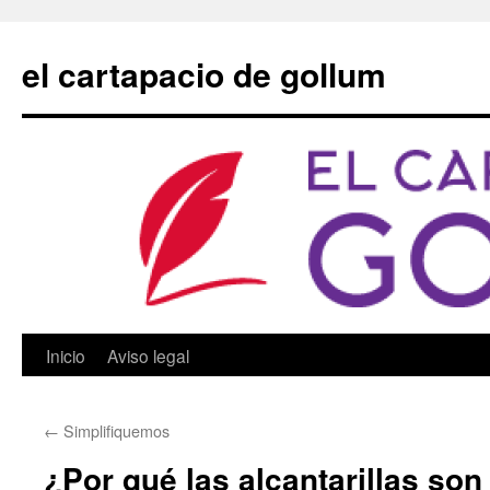
Saltar
al
el cartapacio de gollum
contenido
Inicio
Aviso legal
←
Simplifiquemos
¿Por qué las alcantarillas son