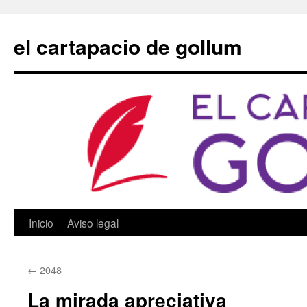
Saltar
al
el cartapacio de gollum
contenido
Inicio
Aviso legal
←
2048
La mirada apreciativa