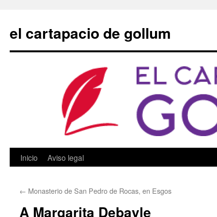
Saltar
al
el cartapacio de gollum
contenido
Inicio
Aviso legal
←
Monasterio de San Pedro de Rocas, en Esgos
A Margarita Debayle