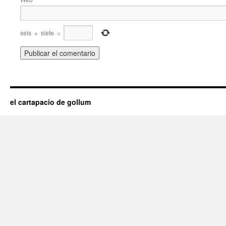
seis
+
siete
=
el cartapacio de gollum