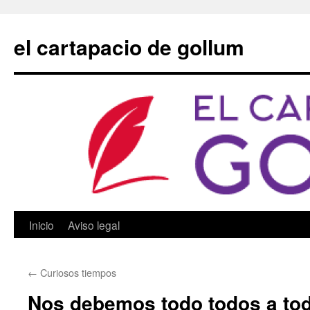
Saltar
al
el cartapacio de gollum
contenido
Inicio
Aviso legal
←
Curiosos tiempos
Nos debemos todo todos a to