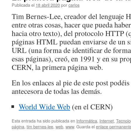
Publicada el
18 abril 2020
por
carlos
Tim Bernes-Lee, creador del lenguaje 
entre otras cosas, hacer que pueda haber
hacia otro texto), del protocolo HTTP (
páginas HTML puedan enviarse de un siti
URL (una forma de identificar de forma
esas páginas), creó, en 1991 y en su pr
CERN, la primera página web.
En los enlaces al pie de este post podéis 
antecesora de todas las demás.
World Wide Web
(en el CERN)
Esta entrada ha sido publicada en
Informática
,
Internet
,
Tecnolo
página
,
tim bernes-lee
,
web
,
www
. Guarda el
enlace permanent