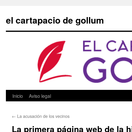
Saltar
al
el cartapacio de gollum
contenido
Inicio
Aviso legal
←
La acusación de los vecinos
La primera página web de la h