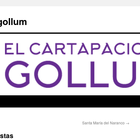
 gollum
Santa María del Naranco
→
ostas