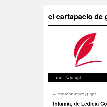
Saltar
al
el cartapacio de
contenido
Inicio
Aviso legal
←
Combinando deporte y juegos
Infamia, de Ledicia C