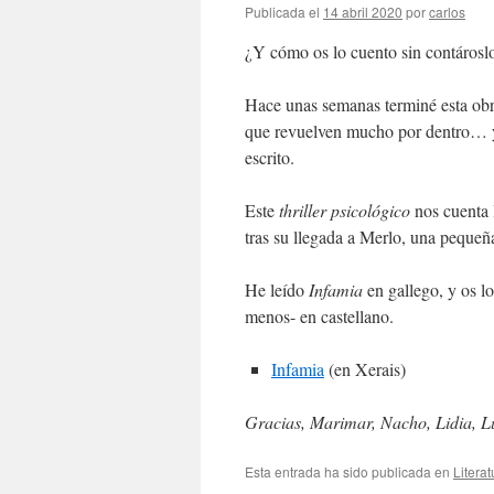
Publicada el
14 abril 2020
por
carlos
¿Y cómo os lo cuento sin contárosl
Hace unas semanas terminé esta obr
que revuelven mucho por dentro… y 
escrito.
Este
thriller psicológico
nos cuenta 
tras su llegada a Merlo, una peque
He leído
Infamia
en gallego, y os l
menos- en castellano.
Infamia
(en Xerais)
Gracias, Marimar, Nacho, Lidia, L
Esta entrada ha sido publicada en
Literat