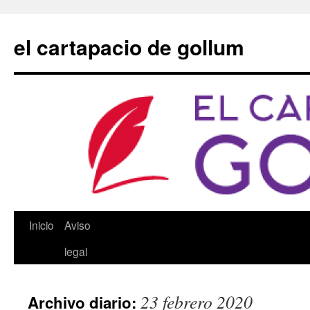
Saltar
al
el cartapacio de gollum
contenido
Inicio
Aviso
legal
23 febrero 2020
Archivo diario: