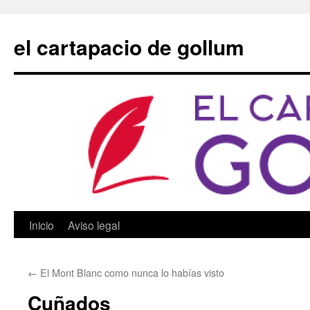
Saltar
al
el cartapacio de gollum
contenido
Inicio
Aviso legal
←
El Mont Blanc como nunca lo habías visto
Cuñados