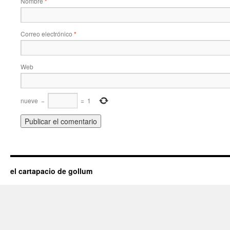
Nombre
*
Correo electrónico
*
Web
nueve
−
=
1
el cartapacio de gollum