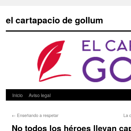
Saltar
al
el cartapacio de gollum
contenido
Inicio
Aviso legal
←
Enseñando a respetar
La 
No todos los héroes llevan ca