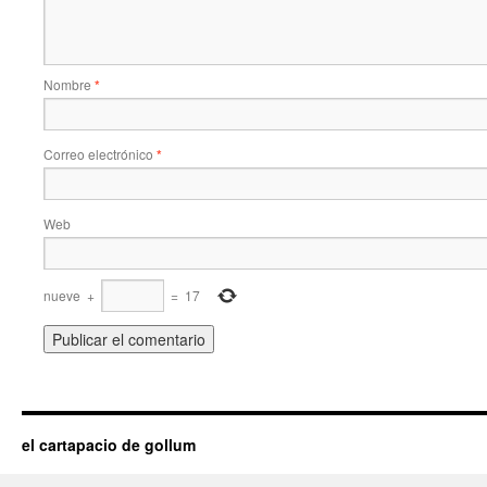
Nombre
*
Correo electrónico
*
Web
nueve
+
=
17
el cartapacio de gollum