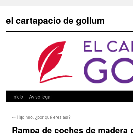
Saltar
al
el cartapacio de gollum
contenido
Inicio
Aviso legal
←
Hijo mío, ¿por qué eres así?
Rampa de coches de madera 