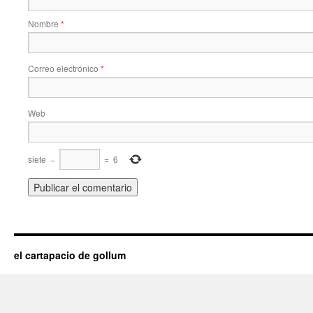
Nombre
*
Correo electrónico
*
Web
siete
−
=
6
el cartapacio de gollum