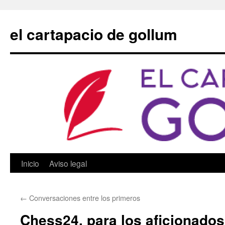
Saltar
al
el cartapacio de gollum
contenido
Inicio
Aviso legal
←
Conversaciones entre los primeros
Chess24, para los aficionados