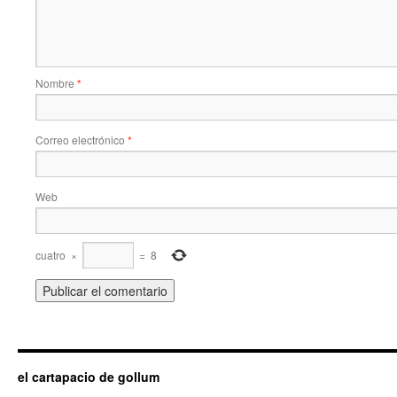
Nombre
*
Correo electrónico
*
Web
cuatro
×
=
8
el cartapacio de gollum