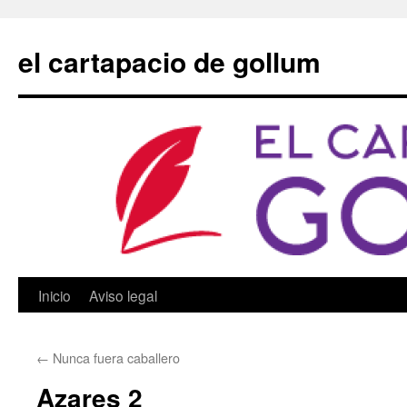
Saltar
al
el cartapacio de gollum
contenido
Inicio
Aviso legal
←
Nunca fuera caballero
Azares 2