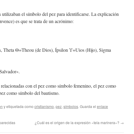
 utilizaban el símbolo del pez para identificarse. La explicación
nvence) es que se trata de un acrónimo:
s, Theta Θ=Theou (de Dios), Ípsilon Υ=Uios (Hijo), Sigma
 Salvador».
s, relacionadas con el pez como símbolo femenino, el pez como
 pez como símbolo del bautismo.
ón
y etiquetada como
cristianismo
,
pez
,
símbolos
. Guarda el
enlace
parecidas
¿Cuál es el origen de la expresión «tela marinera»?
→