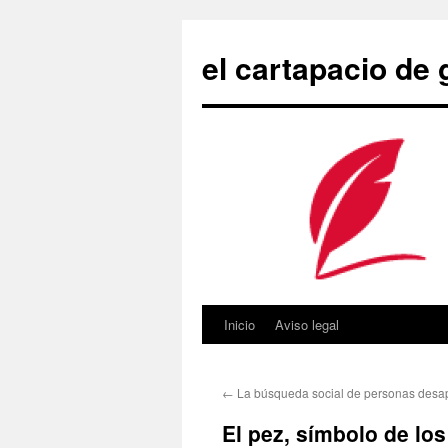
Saltar
al
el cartapacio de
contenido
Inicio
Aviso legal
←
La búsqueda social de personas desa
El pez, símbolo de los