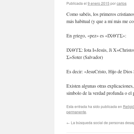
Publicada el
9 enero 2015
por
carlos
Como sabéis, los primeros cristianos
más habitual (y que a mí más me co
En griego, «pez» es «IXΘΥΣ»:
IXΘΥΣ: Iota I=Jesús, Ji X=Christo
Σ=Soter (Salvador)
Es decir: «JesuCristo, Hijo de Dios
Existen algunas otras explicacione
símbolo de la verdad profunda o el
Esta entrada ha sido publicada en
Religi
permanente
.
←
La búsqueda social de personas desa