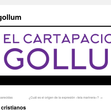
 gollum
parecidas
¿Cuál es el origen de la expresión «tela marinera»?
→
 cristianos