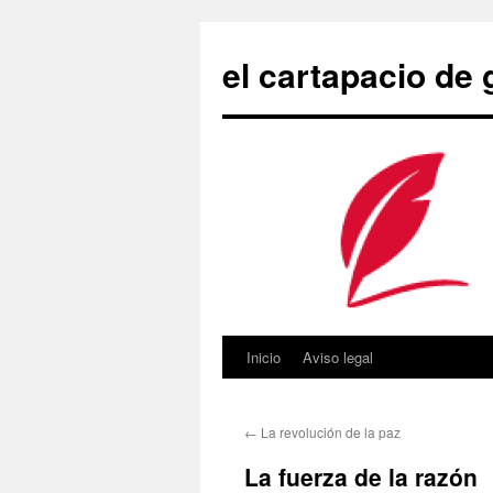
Saltar
al
el cartapacio de
contenido
Inicio
Aviso legal
←
La revolución de la paz
La fuerza de la razón