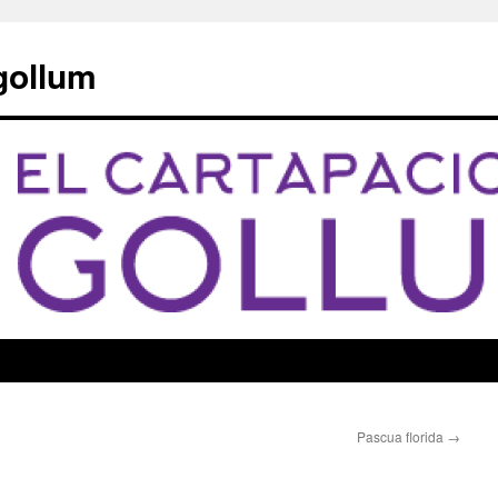
 gollum
Pascua florida
→