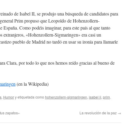
reinado de Isabel II, se produjo una búsqueda de candidatos para
l general Prim propuso que Leopoldo de Hohenzollern-
de España. Como podéis imaginar, para este país al que tanto
os extranjeros, «Hohenzollern-Sigmaringen» era casi un
castizo pueblo de Madrid no tardó en usar su ironía para llamarle
ara Clara, por todo lo que nos hemos reído gracias al bueno de
maringen
(en la Wikipedia)
a
,
Humor
y etiquetada como
hohenzollern-sigmaringen
,
isabel ii
,
prim
.
 tus zapatos»
La revolución de la paz
→