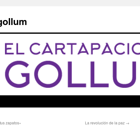
 gollum
 tus zapatos»
La revolución de la paz
→