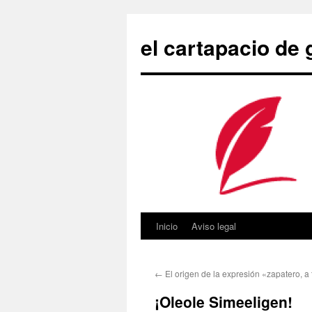
Saltar
al
el cartapacio de
contenido
Inicio
Aviso legal
←
El origen de la expresión «zapatero, a
¡Oleole Simeeligen!