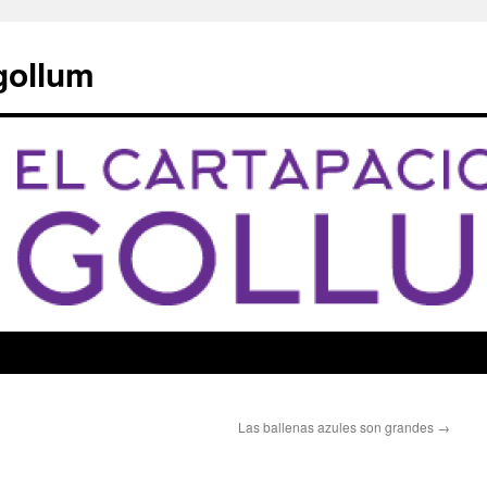
 gollum
Las ballenas azules son grandes
→