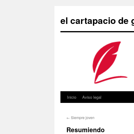
Saltar
al
el cartapacio de
contenido
Inicio
Aviso legal
←
Siempre joven
Resumiendo