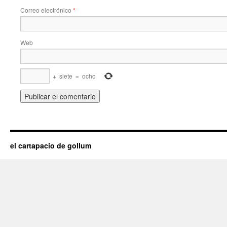
Correo electrónico
*
Web
+
siete
=
ocho
el cartapacio de gollum