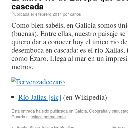
cascada
Publicada el
4 febrero 2014
por
carlos
Como bien sabéis, en Galicia somos ún
(buenas). Entre ellas, nuestro paisaje se
quiero dar a conocer hoy el único río d
desemboca en cascada: es el río Xallas,
como Ézaro. Llega al mar en un impresi
metros.
Río Jallas [sic]
(en Wikipedia)
Esta entrada ha sido publicada en
Galicia
,
Geografía
y etiquet
Guarda el
enlace permanente
.
←
Apple, Steve Jobs y los Beatles
¿Eres un