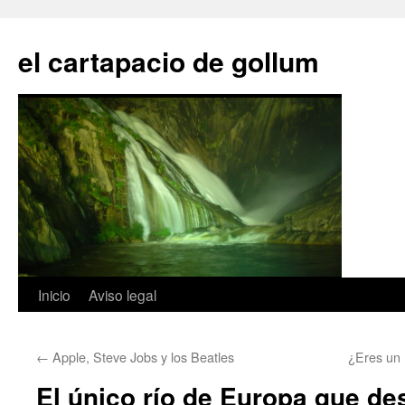
Saltar
al
el cartapacio de gollum
contenido
Inicio
Aviso legal
←
Apple, Steve Jobs y los Beatles
¿Eres un
El único río de Europa que d