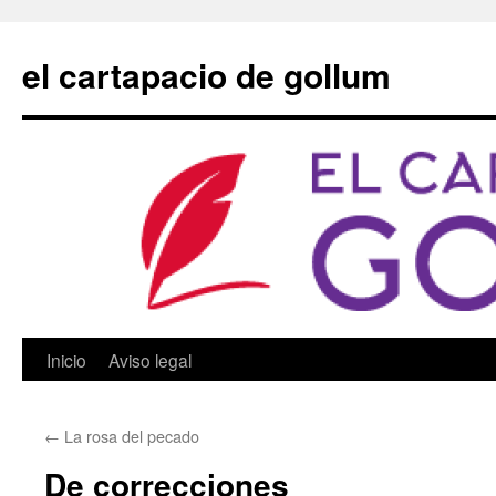
Saltar
al
el cartapacio de gollum
contenido
Inicio
Aviso legal
←
La rosa del pecado
De correcciones