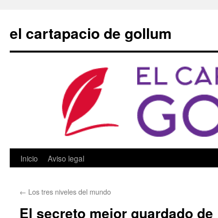
Saltar
al
el cartapacio de gollum
contenido
Inicio
Aviso legal
←
Los tres niveles del mundo
El secreto mejor guardado de