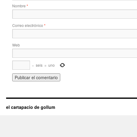
Nombre
*
Correo electrónico
*
Web
−
seis
=
uno
el cartapacio de gollum