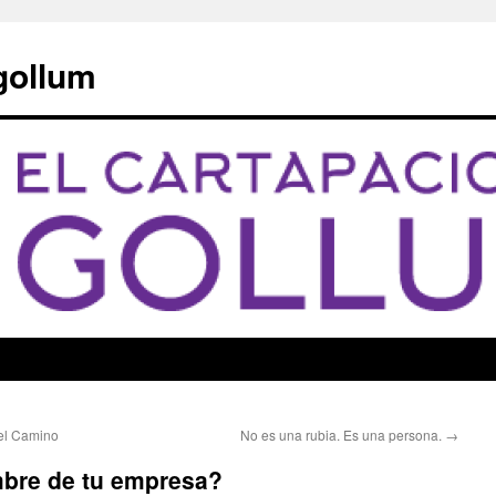
 gollum
del Camino
No es una rubia. Es una persona.
→
mbre de tu empresa?