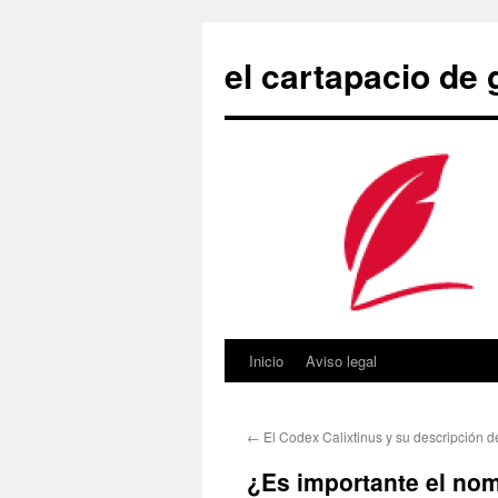
Saltar
al
el cartapacio de
contenido
Inicio
Aviso legal
←
El Codex Calixtinus y su descripción 
¿Es importante el no