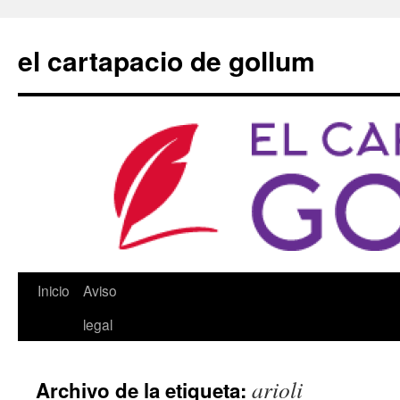
Saltar
al
el cartapacio de gollum
contenido
Inicio
Aviso
legal
arioli
Archivo de la etiqueta: