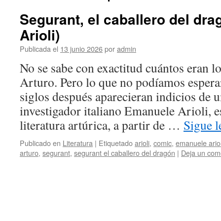
Segurant, el caballero del dr
Arioli)
Publicada el
13 junio 2026
por
admin
No se sabe con exactitud cuántos eran lo
Arturo. Pero lo que no podíamos espera
siglos después aparecieran indicios de 
investigador italiano Emanuele Arioli, e
literatura artúrica, a partir de …
Sigue 
Publicado en
Literatura
|
Etiquetado
arioli
,
comic
,
emanuele ariol
arturo
,
segurant
,
segurant el caballero del dragón
|
Deja un com