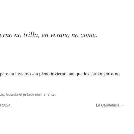
erno no trilla, en verano no come.
 pero en invierno -en pleno invierno, aunque los termómetros no
cio
. Guarda el
enlace permanente
.
la 2024
La Candelaria
→