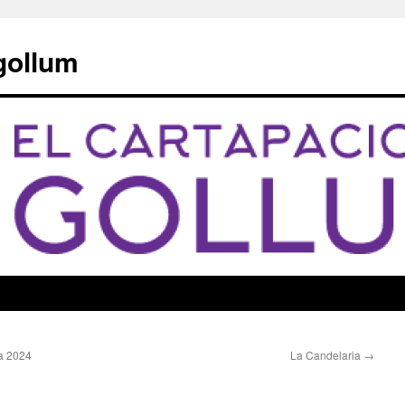
 gollum
la 2024
La Candelaria
→