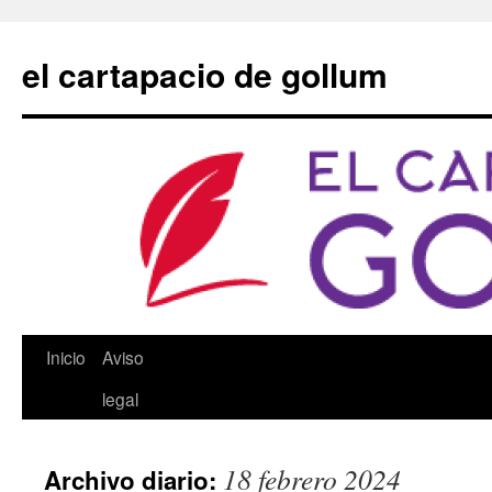
Saltar
al
el cartapacio de gollum
contenido
Inicio
Aviso
legal
18 febrero 2024
Archivo diario: